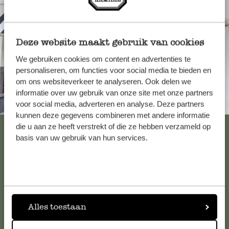
Deze website maakt gebruik van cookies
We gebruiken cookies om content en advertenties te
personaliseren, om functies voor social media te bieden en
om ons websiteverkeer te analyseren. Ook delen we
informatie over uw gebruik van onze site met onze partners
Immer in der Nähe
voor social media, adverteren en analyse. Deze partners
kunnen deze gegevens combineren met andere informatie
Alle 62 Geschäfte anzeigen
die u aan ze heeft verstrekt of die ze hebben verzameld op
basis van uw gebruik van hun services.
Kundenservice/Hilfe
Falls Sie Fragen haben oder Tipps und Hilfe brauchen, wenden
Alles toestaan
Sie sich bitte an unseren Kundenservice. Oder lesen Sie hier
die Antworten auf
häufig gestellte Fragen
.