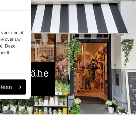
 voor social
ie over uw
se. Deze
heeft
 der Nähe
staan
eigen