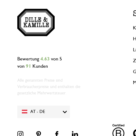
K
H
L
Bewertung
4.63
von 5
Z
von
91
Kunden
G
Alle genannten Preise sind
M
Verbraucherpreise und enthalten die
gesetzliche Mehrwertsteuer.
AT - DE