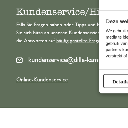
Kundenservice/Hilfe
Deze web
Falls Sie Fragen haben oder Tipps und Hilfe brauche
We gebruike
Sie sich bitte an unseren Kundenservice. Oder lesen 
media te bi
die Antworten auf
häufig gestellte Fragen
.
gebruik van
partners ku
verstrekt o
kundenservice@dille-kamille.at
Online-Kundenservice
Detail