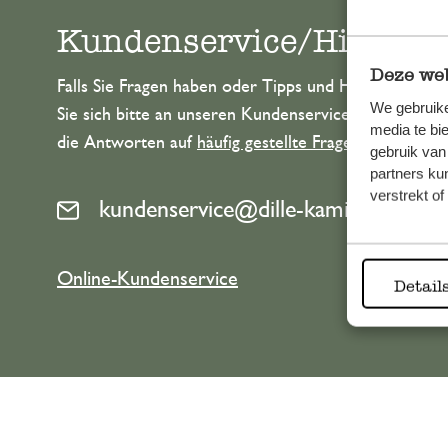
Kundenservice/Hilfe
Deze web
Falls Sie Fragen haben oder Tipps und Hilfe brauche
We gebruike
Sie sich bitte an unseren Kundenservice. Oder lesen 
media te bi
die Antworten auf
häufig gestellte Fragen
.
gebruik van
partners ku
verstrekt o
kundenservice@dille-kamille.at
Online-Kundenservice
Detail