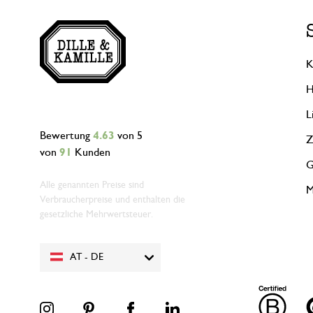
K
H
L
Bewertung
4.63
von 5
Z
von
91
Kunden
G
Alle genannten Preise sind
M
Verbraucherpreise und enthalten die
gesetzliche Mehrwertsteuer.
AT - DE