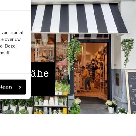
 voor social
ie over uw
se. Deze
heeft
 der Nähe
staan
eigen