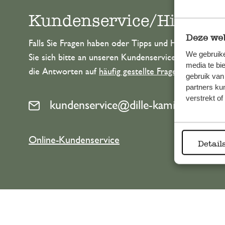
Kundenservice/Hilfe
Deze web
Falls Sie Fragen haben oder Tipps und Hilfe brauche
We gebruike
Sie sich bitte an unseren Kundenservice. Oder lesen 
media te bi
die Antworten auf
häufig gestellte Fragen
.
gebruik van
partners ku
verstrekt o
kundenservice@dille-kamille.at
Online-Kundenservice
Detail