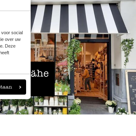
 voor social
ie over uw
se. Deze
heeft
 der Nähe
staan
eigen