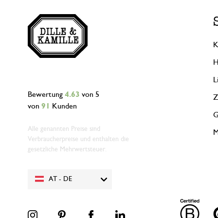
K
H
L
Bewertung
4.63
von 5
Z
von
91
Kunden
G
Alle genannten Preise sind
M
Verbraucherpreise und enthalten die
gesetzliche Mehrwertsteuer.
AT - DE