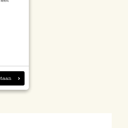
heeft
staan