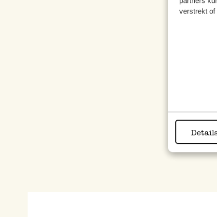
partners ku
verstrekt o
Eislö
1,97
inkl.
Detail