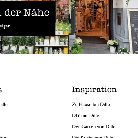
 der Nähe
eigen
s
Inspiration
ille
Zu Hause bei Dille
DIY mit Dille
Der Garten von Dille
ion
Die Küche von Dille