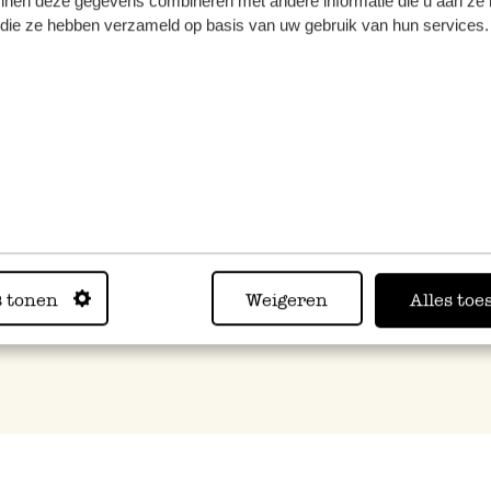
nnen deze gegevens combineren met andere informatie die u aan ze 
f die ze hebben verzameld op basis van uw gebruik van hun services.
ffel, rostfreier Stahl
 MwSt zzgl. Versandkosten
s tonen
Weigeren
Alles toe