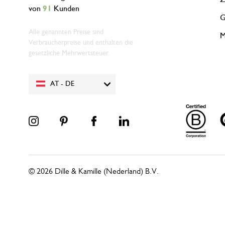
von
91
Kunden
G
Alle genannten Preise sind
M
Verbraucherpreise und enthalten die
gesetzliche Mehrwertsteuer.
AT - DE
© 2026 Dille & Kamille (Nederland) B.V.