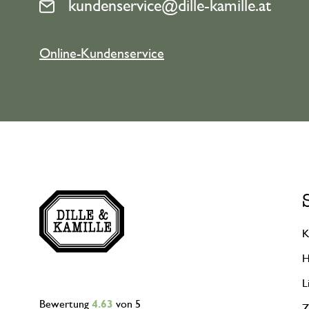
kundenservice@dille-kamille.at
Online-Kundenservice
K
H
L
Bewertung
4.63
von 5
Z