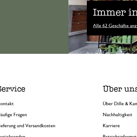
Immer in
Alle 62 Geschäfte anz
Service
Über un
ontakt
Über Dille & Kam
äufige Fragen
Nachhaltigkeit
ieferung und Versandkosten
Karriere
urücksenden
Betriebsinformat