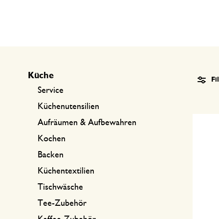
Küchentextilien
Kerzen
Süßwaren
Tischwäsche
Kerzenhalter
Tee-Zubehör
Körbe
Kaffee-Zubehör
Schreiben & Hobby
Küche
Fi
Service
Besteck
Taschen
Küchenutensilien
Aufräumen & Aufbewahren
International kochen
Kochen
Backen
Küchentextilien
Tischwäsche
Tee-Zubehör