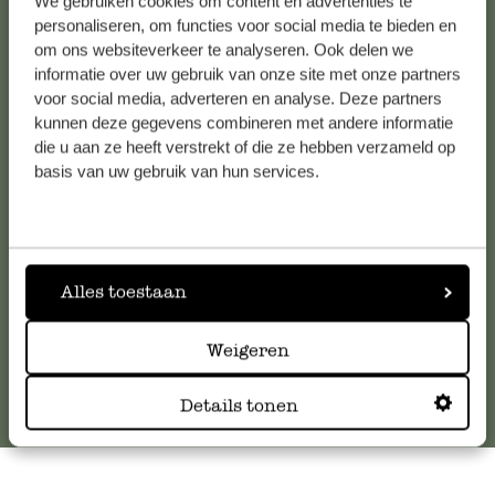
We gebruiken cookies om content en advertenties te
personaliseren, om functies voor social media te bieden en
om ons websiteverkeer te analyseren. Ook delen we
informatie over uw gebruik van onze site met onze partners
Kundenservice/Hilfe
voor social media, adverteren en analyse. Deze partners
kunnen deze gegevens combineren met andere informatie
Falls Sie Fragen haben oder Tipps und Hilfe brauchen, wenden
die u aan ze heeft verstrekt of die ze hebben verzameld op
basis van uw gebruik van hun services.
Sie sich bitte an unseren Kundenservice. Oder lesen Sie hier
die Antworten auf
häufig gestellte Fragen
.
kundenservice@dille-kamille.at
Alles toestaan
Online-Kundenservice
Weigeren
Details tonen