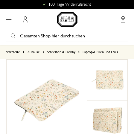
100 Tage Widerrufsrecht
Mein Konto
basierend auf 2 bewertungen
Startseite
Zuhause
Schreiben & Hobby
Laptop-Hüllen und Etuis
5
4
3
2
1
29. August 2025
Nur Bewertung, ohne Kommentar