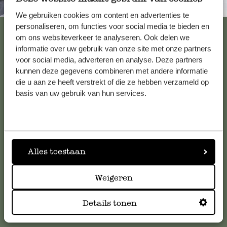
Immer in der Nähe
We gebruiken cookies om content en advertenties te
personaliseren, om functies voor social media te bieden en
Alle 62 Geschäfte anzeigen
om ons websiteverkeer te analyseren. Ook delen we
informatie over uw gebruik van onze site met onze partners
voor social media, adverteren en analyse. Deze partners
kunnen deze gegevens combineren met andere informatie
Kundenservice/Hilfe
die u aan ze heeft verstrekt of die ze hebben verzameld op
basis van uw gebruik van hun services.
Falls Sie Fragen haben oder Tipps und Hilfe brauchen, wenden
Sie sich bitte an unseren Kundenservice. Oder lesen Sie hier
die Antworten auf
häufig gestellte Fragen
.
Alles toestaan
kundenservice@dille-kamille.at
Weigeren
Online-Kundenservice
Details tonen