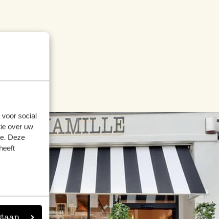
 voor social
ie over uw
se. Deze
heeft
staan