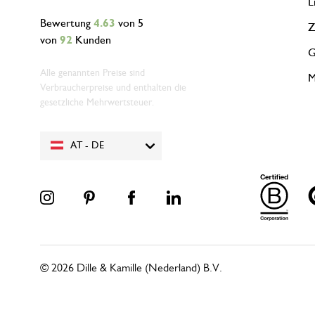
L
Bewertung
4.63
von 5
Z
von
92
Kunden
G
Alle genannten Preise sind
M
Verbraucherpreise und enthalten die
gesetzliche Mehrwertsteuer.
AT - DE
© 2026 Dille & Kamille (Nederland) B.V.