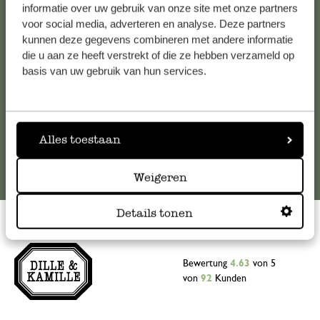
Falls Sie Fragen haben oder Tipps und Hilfe brauchen, wenden
informatie over uw gebruik van onze site met onze partners
Sie sich bitte an unseren Kundenservice. Oder lesen Sie hier
voor social media, adverteren en analyse. Deze partners
kunnen deze gegevens combineren met andere informatie
die Antworten auf
häufig gestellte Fragen
.
die u aan ze heeft verstrekt of die ze hebben verzameld op
basis van uw gebruik van hun services.
kundenservice@dille-kamille.at
Online-Kundenservice
Alles toestaan
Weigeren
Details tonen
Bewertung
4.63
von 5
von
92
Kunden