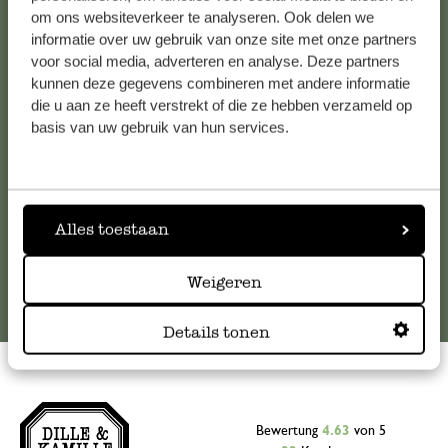
Kundenservice/Hilfe
om ons websiteverkeer te analyseren. Ook delen we
informatie over uw gebruik van onze site met onze partners
voor social media, adverteren en analyse. Deze partners
Falls Sie Fragen haben oder Tipps und Hilfe brauchen, wenden
kunnen deze gegevens combineren met andere informatie
Sie sich bitte an unseren Kundenservice. Oder lesen Sie hier
die u aan ze heeft verstrekt of die ze hebben verzameld op
die Antworten auf
häufig gestellte Fragen
.
basis van uw gebruik van hun services.
kundenservice@dille-kamille.at
Alles toestaan
Online-Kundenservice
Weigeren
Details tonen
Bewertung
4.63
von 5