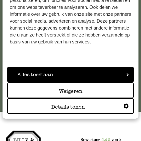
personaliseren, om functies voor social media te bieden en
om ons websiteverkeer te analyseren. Ook delen we
Kundenservice/Hilfe
informatie over uw gebruik van onze site met onze partners
voor social media, adverteren en analyse. Deze partners
Falls Sie Fragen haben oder Tipps und Hilfe brauchen, wenden
kunnen deze gegevens combineren met andere informatie
Sie sich bitte an unseren Kundenservice. Oder lesen Sie hier
die u aan ze heeft verstrekt of die ze hebben verzameld op
die Antworten auf
häufig gestellte Fragen
.
basis van uw gebruik van hun services.
kundenservice@dille-kamille.at
Alles toestaan
Online-Kundenservice
Weigeren
Details tonen
Bewertung
4.63
von 5