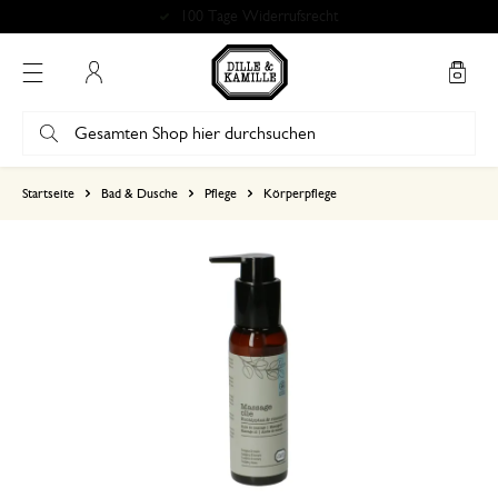
100 Tage Widerrufsrecht
Mein Konto
basierend auf 1 bewertungen
Startseite
Bad & Dusche
Pflege
Körperpflege
5
4
3
2
1
super schneller und sicherer 
23. Juni 2024