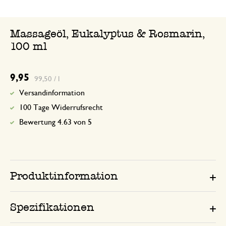
super schneller und sicherer Versand. P
Gern wieder!!!
Massageöl, Eukalyptus & Rosmarin,
100 ml
Antwort von Dille & Kamille
24. Juni 2024
9,95
99,50 / l
Vielen Dank für Ihre nette Bewertu
Versandinformation
100 Tage Widerrufsrecht
Bewertung 4.63 von 5
Produktinformation
Spezifikationen