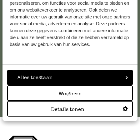
personaliseren, om functies voor social media te bieden en
om ons websiteverkeer te analyseren. Ook delen we
Kundenservice/Hilfe
informatie over uw gebruik van onze site met onze partners
voor social media, adverteren en analyse. Deze partners
kunnen deze gegevens combineren met andere informatie
Falls Sie Fragen haben oder Tipps und Hilfe brauchen, wenden
die u aan ze heeft verstrekt of die ze hebben verzameld op
Sie sich bitte an unseren Kundenservice. Oder lesen Sie hier
basis van uw gebruik van hun services.
die Antworten auf
häufig gestellte Fragen
.
kundenservice@dille-kamille.at
Alles toestaan
Online-Kundenservice
Weigeren
Details tonen