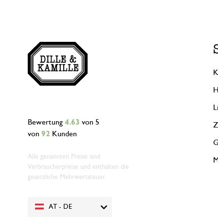
K
H
L
Bewertung
4.63
von 5
Z
von
92
Kunden
G
Alle genannten Preise sind
M
Verbraucherpreise und enthalten die
gesetzliche Mehrwertsteuer.
AT - DE