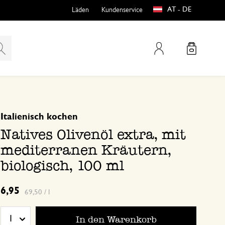
AT - DE
Läden
Kundenservice
Mein Konto
basierend auf 0 bewertungen
Italienisch kochen
teln
htungen
Natives Olivenöl extra, mit
mediterranen Kräutern,
biologisch, 100 ml
6,95
69,50 / l
e
In den Warenkorb
1