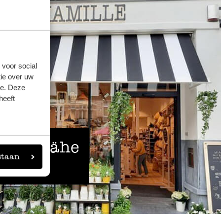
 voor social
ie over uw
se. Deze
heeft
 der Nähe
staan
eigen