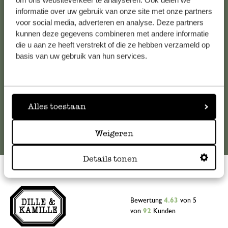
om ons websiteverkeer te analyseren. Ook delen we
informatie over uw gebruik van onze site met onze partners
Falls Sie Fragen haben oder Tipps und Hilfe brauchen, wenden
voor social media, adverteren en analyse. Deze partners
Sie sich bitte an unseren Kundenservice. Oder lesen Sie hier
kunnen deze gegevens combineren met andere informatie
die Antworten auf
häufig gestellte Fragen
.
die u aan ze heeft verstrekt of die ze hebben verzameld op
basis van uw gebruik van hun services.
kundenservice@dille-kamille.at
Online-Kundenservice
Alles toestaan
Weigeren
Details tonen
Bewertung
4.63
von 5
von
92
Kunden