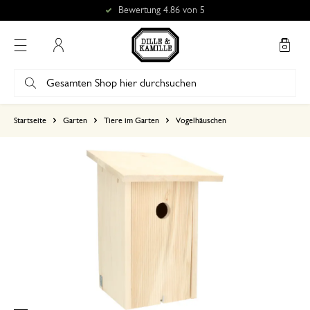
Bewertung 4.86 von 5
Mein Konto
basierend auf 0 bewertungen
Startseite
Garten
Tiere im Garten
Vogelhäuschen