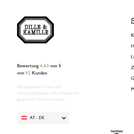
K
H
L
Bewertung
4.63
von 5
Z
von
92
Kunden
G
Alle genannten Preise sind
M
Verbraucherpreise und enthalten die
gesetzliche Mehrwertsteuer.
AT - DE