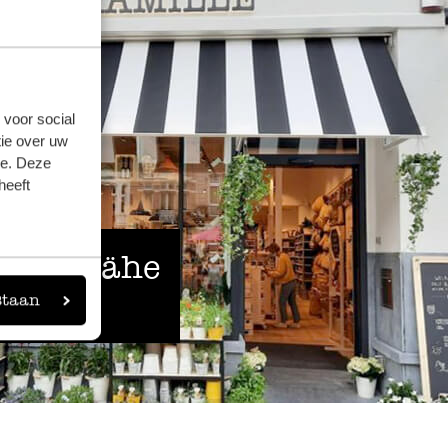
 voor social
ie over uw
se. Deze
heeft
 der Nähe
staan
eigen