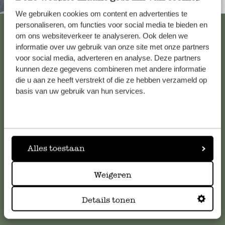
Immer in der Nähe
We gebruiken cookies om content en advertenties te
Alle 62 Geschäfte anzeigen
personaliseren, om functies voor social media te bieden en
om ons websiteverkeer te analyseren. Ook delen we
informatie over uw gebruik van onze site met onze partners
voor social media, adverteren en analyse. Deze partners
Kundenservice/Hilfe
kunnen deze gegevens combineren met andere informatie
die u aan ze heeft verstrekt of die ze hebben verzameld op
basis van uw gebruik van hun services.
Falls Sie Fragen haben oder Tipps und Hilfe brauchen, wenden
Sie sich bitte an unseren Kundenservice. Oder lesen Sie hier
die Antworten auf
häufig gestellte Fragen
.
Alles toestaan
kundenservice@dille-kamille.at
Weigeren
Online-Kundenservice
Details tonen