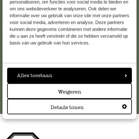
personaliseren, om functies voor social media te bieden en
om ons websiteverkeer te analyseren. Ook delen we
Kundenservice/Hilfe
informatie over uw gebruik van onze site met onze partners
voor social media, adverteren en analyse. Deze partners
kunnen deze gegevens combineren met andere informatie
Falls Sie Fragen haben oder Tipps und Hilfe brauchen, wenden
die u aan ze heeft verstrekt of die ze hebben verzameld op
Sie sich bitte an unseren Kundenservice. Oder lesen Sie hier
basis van uw gebruik van hun services.
die Antworten auf
häufig gestellte Fragen
.
kundenservice@dille-kamille.at
Alles toestaan
Online-Kundenservice
Weigeren
Details tonen