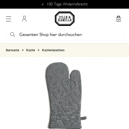
100 Tage Widerrufsrecht
Mein Konto
basierend auf 0 bewertungen
Startseite
Küche
Küchentextilien