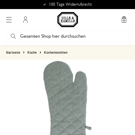
100 Tage Widerrufsrecht
Mein Konto
basierend auf 0 bewertungen
Startseite
Küche
Küchentextilien