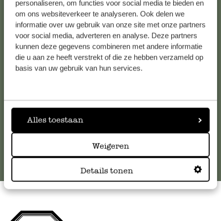
personaliseren, om functies voor social media te bieden en
om ons websiteverkeer te analyseren. Ook delen we
Kundenservice/Hilfe
informatie over uw gebruik van onze site met onze partners
voor social media, adverteren en analyse. Deze partners
kunnen deze gegevens combineren met andere informatie
Falls Sie Fragen haben oder Tipps und Hilfe brauchen, wenden
die u aan ze heeft verstrekt of die ze hebben verzameld op
Sie sich bitte an unseren Kundenservice. Oder lesen Sie hier
basis van uw gebruik van hun services.
die Antworten auf
häufig gestellte Fragen
.
kundenservice@dille-kamille.at
Alles toestaan
Online-Kundenservice
Weigeren
Details tonen