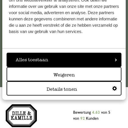
om ons websiteverkeer te analyseren. Ook delen we
informatie over uw gebruik van onze site met onze partners
Falls Sie Fragen haben oder Tipps und Hilfe brauchen, wenden
voor social media, adverteren en analyse. Deze partners
Sie sich bitte an unseren Kundenservice. Oder lesen Sie hier
kunnen deze gegevens combineren met andere informatie
die Antworten auf
häufig gestellte Fragen
.
die u aan ze heeft verstrekt of die ze hebben verzameld op
basis van uw gebruik van hun services.
kundenservice@dille-kamille.at
Online-Kundenservice
Alles toestaan
Weigeren
Details tonen
Bewertung
4.63
von 5
von
92
Kunden