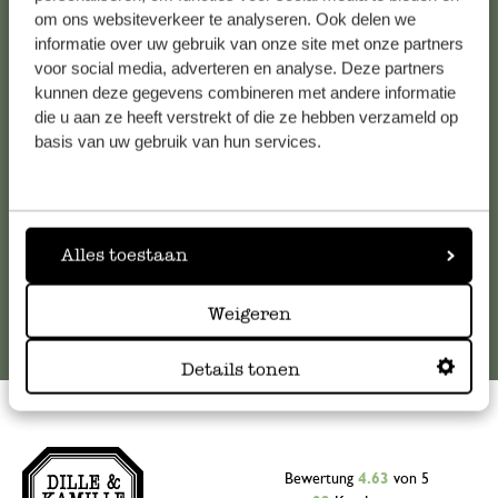
Kundenservice/Hilfe
om ons websiteverkeer te analyseren. Ook delen we
informatie over uw gebruik van onze site met onze partners
voor social media, adverteren en analyse. Deze partners
Falls Sie Fragen haben oder Tipps und Hilfe brauchen, wenden
kunnen deze gegevens combineren met andere informatie
Sie sich bitte an unseren Kundenservice. Oder lesen Sie hier
die u aan ze heeft verstrekt of die ze hebben verzameld op
die Antworten auf
häufig gestellte Fragen
.
basis van uw gebruik van hun services.
kundenservice@dille-kamille.at
Alles toestaan
Online-Kundenservice
Weigeren
Details tonen
Bewertung
4.63
von 5