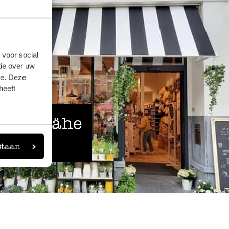
 voor social
ie over uw
se. Deze
heeft
 der Nähe
staan
eigen