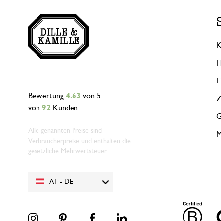
K
H
L
Bewertung
4.63
von 5
Z
von
92
Kunden
G
Alle genannten Preise sind
M
Verbraucherpreise und enthalten die
gesetzliche Mehrwertsteuer.
AT - DE