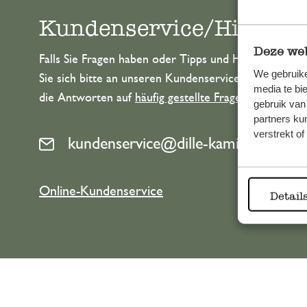
Kundenservice/Hilfe
Deze web
Falls Sie Fragen haben oder Tipps und Hilfe brauche
We gebruike
Sie sich bitte an unseren Kundenservice. Oder lesen 
media te bi
die Antworten auf
häufig gestellte Fragen
.
gebruik van
partners ku
verstrekt o
kundenservice@dille-kamille.at
Online-Kundenservice
Detail