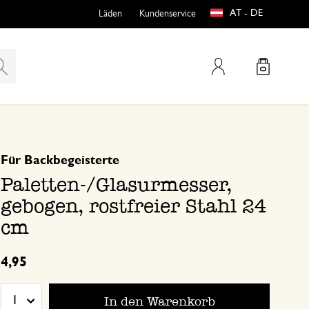
AT - DE
Läden
Kundenservice
Mein Konto
basierend auf 0 bewertungen
Für Backbegeisterte
teln
htungen
Paletten-/Glasurmesser,
gebogen, rostfreier Stahl 24
cm
4,95
e
In den Warenkorb
1