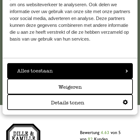
Kundenservice/Hilfe
om ons websiteverkeer te analyseren. Ook delen we
informatie over uw gebruik van onze site met onze partners
voor social media, adverteren en analyse. Deze partners
Falls Sie Fragen haben oder Tipps und Hilfe brauchen, wenden
kunnen deze gegevens combineren met andere informatie
Sie sich bitte an unseren Kundenservice. Oder lesen Sie hier
die u aan ze heeft verstrekt of die ze hebben verzameld op
die Antworten auf
häufig gestellte Fragen
.
basis van uw gebruik van hun services.
kundenservice@dille-kamille.at
Alles toestaan
Online-Kundenservice
Weigeren
Details tonen
Bewertung
4.63
von 5
von
92
Kunden