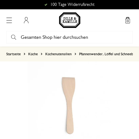
100 Tage Widerrufsrecht
Mein Konto
basierend auf 0 bewertungen
Startseite
Küche
Küchenutensilien
Pfannenwender, Löffel und Schneebese