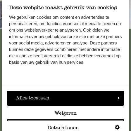
Deze website maakt gebruik van cookies
We gebruiken cookies om content en advertenties te
Immer in der Nähe
personaliseren, om functies voor social media te bieden en
om ons websiteverkeer te analyseren. Ook delen we
Alle 62 Geschäfte anzeigen
informatie over uw gebruik van onze site met onze partners
voor social media, adverteren en analyse. Deze partners
kunnen deze gegevens combineren met andere informatie
die u aan ze heeft verstrekt of die ze hebben verzameld op
Kundenservice/Hilfe
basis van uw gebruik van hun services.
Falls Sie Fragen haben oder Tipps und Hilfe brauchen, wenden
Sie sich bitte an unseren Kundenservice. Oder lesen Sie hier
die Antworten auf
häufig gestellte Fragen
.
Alles toestaan
kundenservice@dille-kamille.at
Weigeren
Online-Kundenservice
Details tonen