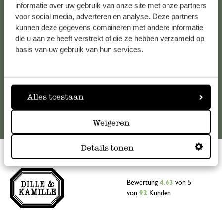
Falls Sie Fragen haben oder Tipps und Hilfe brauchen, wenden
informatie over uw gebruik van onze site met onze partners
Sie sich bitte an unseren Kundenservice. Oder lesen Sie hier
voor social media, adverteren en analyse. Deze partners
kunnen deze gegevens combineren met andere informatie
die Antworten auf
häufig gestellte Fragen
.
die u aan ze heeft verstrekt of die ze hebben verzameld op
basis van uw gebruik van hun services.
kundenservice@dille-kamille.at
Online-Kundenservice
Alles toestaan
Weigeren
Details tonen
Bewertung
4.63
von 5
von
92
Kunden