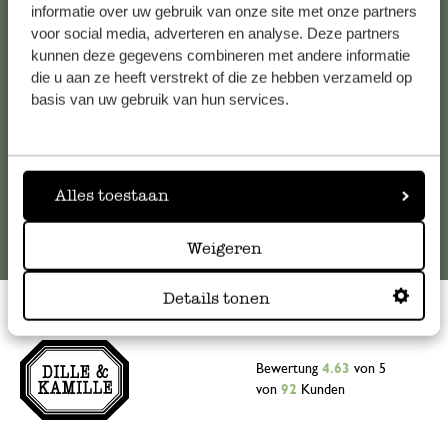
Falls Sie Fragen haben oder Tipps und Hilfe brauchen, wenden
informatie over uw gebruik van onze site met onze partners
Sie sich bitte an unseren Kundenservice. Oder lesen Sie hier
voor social media, adverteren en analyse. Deze partners
kunnen deze gegevens combineren met andere informatie
die Antworten auf
häufig gestellte Fragen
.
die u aan ze heeft verstrekt of die ze hebben verzameld op
basis van uw gebruik van hun services.
kundenservice@dille-kamille.at
Online-Kundenservice
Alles toestaan
Weigeren
Details tonen
Bewertung
4.63
von 5
von
92
Kunden