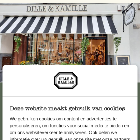
Immer in der Nähe
Alle 62 Geschäfte anzeigen
Deze website maakt gebruik van cookies
Kundenservice/Hilfe
We gebruiken cookies om content en advertenties te
personaliseren, om functies voor social media te bieden en
om ons websiteverkeer te analyseren. Ook delen we
Falls Sie Fragen haben oder Tipps und Hilfe brauchen, wenden
informatie over uw gebruik van onze site met onze partners