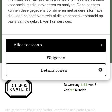
Sie sich bitte an unseren Kundenservice. Oder lesen Sie hier
voor social media, adverteren en analyse. Deze partners
die Antworten auf
häufig gestellte Fragen
.
kunnen deze gegevens combineren met andere informatie
die u aan ze heeft verstrekt of die ze hebben verzameld op
kundenservice@dille-kamille.at
basis van uw gebruik van hun services.
Online-Kundenservice
Alles toestaan
Weigeren
Details tonen
Bewertung
4.63
von 5
von
92
Kunden
Alle genannten Preise sind Verbraucherpreise und enthalten die