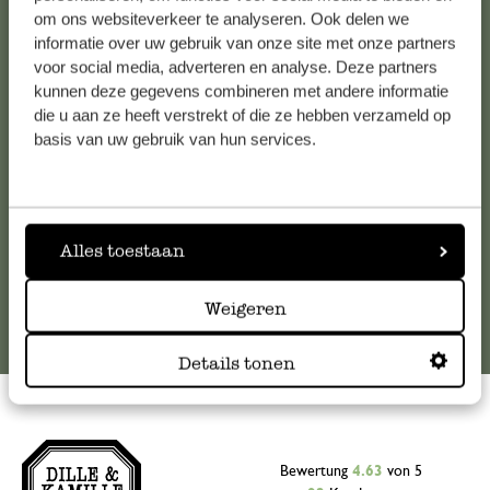
Kundenservice/Hilfe
om ons websiteverkeer te analyseren. Ook delen we
informatie over uw gebruik van onze site met onze partners
voor social media, adverteren en analyse. Deze partners
Falls Sie Fragen haben oder Tipps und Hilfe brauchen, wenden
kunnen deze gegevens combineren met andere informatie
Sie sich bitte an unseren Kundenservice. Oder lesen Sie hier
die u aan ze heeft verstrekt of die ze hebben verzameld op
die Antworten auf
häufig gestellte Fragen
.
basis van uw gebruik van hun services.
kundenservice@dille-kamille.at
Alles toestaan
Online-Kundenservice
Weigeren
Details tonen
Bewertung
4.63
von 5