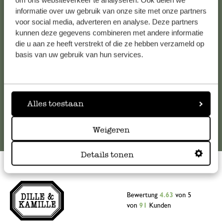
om ons websiteverkeer te analyseren. Ook delen we
informatie over uw gebruik van onze site met onze partners
Falls Sie Fragen haben oder Tipps und Hilfe brauchen, wenden
voor social media, adverteren en analyse. Deze partners
Sie sich bitte an unseren Kundenservice. Oder lesen Sie hier
kunnen deze gegevens combineren met andere informatie
die Antworten auf
häufig gestellte Fragen
.
die u aan ze heeft verstrekt of die ze hebben verzameld op
basis van uw gebruik van hun services.
kundenservice@dille-kamille.at
Online-Kundenservice
Alles toestaan
Weigeren
Details tonen
Bewertung
4.63
von 5
von
91
Kunden