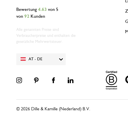
L
Bewertung
4.63
von 5
Z
von
92
Kunden
G
Alle genannten Preise sind
M
Verbraucherpreise und enthalten die
gesetzliche Mehrwertsteuer.
AT - DE
© 2026 Dille & Kamille (Nederland) B.V.