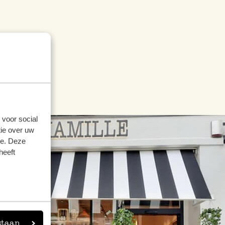
 voor social
ie over uw
se. Deze
heeft
staan