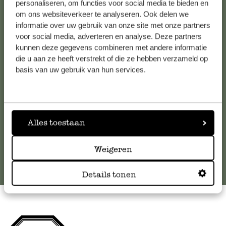
personaliseren, om functies voor social media te bieden en
om ons websiteverkeer te analyseren. Ook delen we
Kundenservice/Hilfe
informatie over uw gebruik van onze site met onze partners
voor social media, adverteren en analyse. Deze partners
kunnen deze gegevens combineren met andere informatie
Falls Sie Fragen haben oder Tipps und Hilfe brauchen, wenden
die u aan ze heeft verstrekt of die ze hebben verzameld op
Sie sich bitte an unseren Kundenservice. Oder lesen Sie hier
basis van uw gebruik van hun services.
die Antworten auf
häufig gestellte Fragen
.
kundenservice@dille-kamille.at
Alles toestaan
Online-Kundenservice
Weigeren
Details tonen