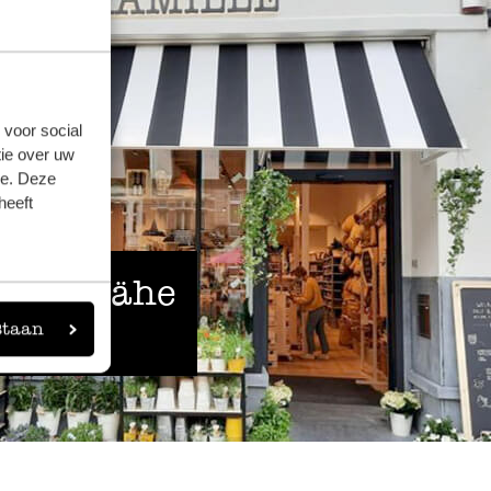
 voor social
ie over uw
se. Deze
heeft
 der Nähe
staan
eigen