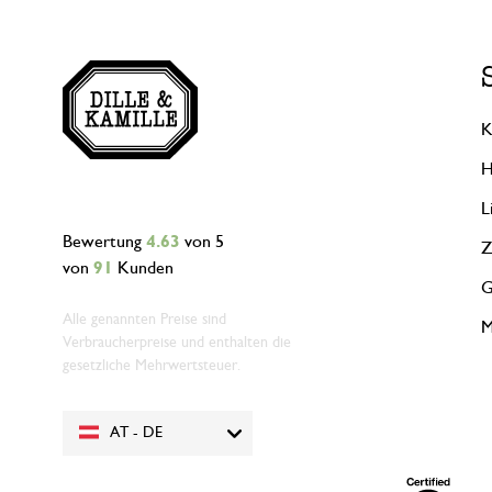
K
H
L
Bewertung
4.63
von 5
Z
von
91
Kunden
G
Alle genannten Preise sind
M
Verbraucherpreise und enthalten die
gesetzliche Mehrwertsteuer.
AT - DE