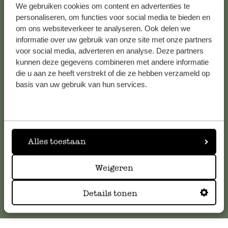
We gebruiken cookies om content en advertenties te
Alle 62 Geschäfte anzeigen
personaliseren, om functies voor social media te bieden en
om ons websiteverkeer te analyseren. Ook delen we
informatie over uw gebruik van onze site met onze partners
voor social media, adverteren en analyse. Deze partners
Kundenservice/Hilfe
kunnen deze gegevens combineren met andere informatie
die u aan ze heeft verstrekt of die ze hebben verzameld op
Falls Sie Fragen haben oder Tipps und Hilfe brauchen, wenden
basis van uw gebruik van hun services.
Sie sich bitte an unseren Kundenservice. Oder lesen Sie hier
die Antworten auf
häufig gestellte Fragen
.
kundenservice@dille-kamille.at
Alles toestaan
Online-Kundenservice
Weigeren
Details tonen