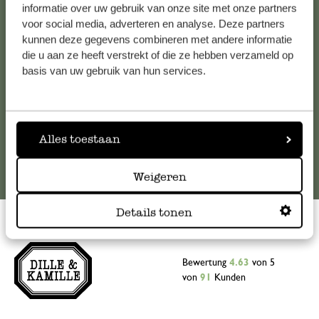
Falls Sie Fragen haben oder Tipps und Hilfe brauchen, wenden
informatie over uw gebruik van onze site met onze partners
Sie sich bitte an unseren Kundenservice. Oder lesen Sie hier
voor social media, adverteren en analyse. Deze partners
kunnen deze gegevens combineren met andere informatie
die Antworten auf
häufig gestellte Fragen
.
die u aan ze heeft verstrekt of die ze hebben verzameld op
basis van uw gebruik van hun services.
kundenservice@dille-kamille.at
Online-Kundenservice
Alles toestaan
Weigeren
Details tonen
Bewertung
4.63
von 5
von
91
Kunden