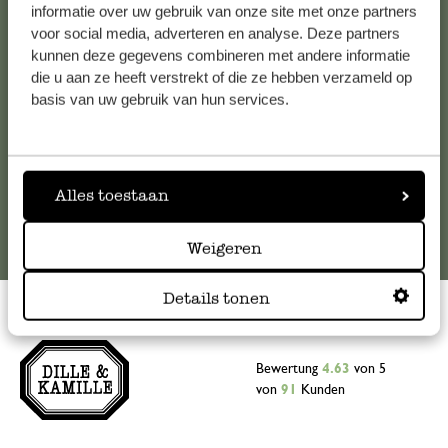
Falls Sie Fragen haben oder Tipps und Hilfe brauchen, wenden
informatie over uw gebruik van onze site met onze partners
Sie sich bitte an unseren Kundenservice. Oder lesen Sie hier
voor social media, adverteren en analyse. Deze partners
kunnen deze gegevens combineren met andere informatie
die Antworten auf
häufig gestellte Fragen
.
die u aan ze heeft verstrekt of die ze hebben verzameld op
basis van uw gebruik van hun services.
kundenservice@dille-kamille.at
Online-Kundenservice
Alles toestaan
Weigeren
Details tonen
Bewertung
4.63
von 5
von
91
Kunden