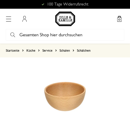
100 Tage Widerrufsrecht
Mein Konto
basierend auf 0 bewertungen
Startseite
Küche
Service
Schalen
Schälchen