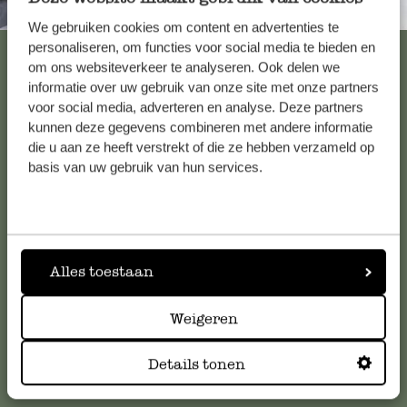
Immer in der Nähe
We gebruiken cookies om content en advertenties te
personaliseren, om functies voor social media te bieden en
Alle 62 Geschäfte anzeigen
om ons websiteverkeer te analyseren. Ook delen we
informatie over uw gebruik van onze site met onze partners
voor social media, adverteren en analyse. Deze partners
kunnen deze gegevens combineren met andere informatie
Kundenservice/Hilfe
die u aan ze heeft verstrekt of die ze hebben verzameld op
basis van uw gebruik van hun services.
Falls Sie Fragen haben oder Tipps und Hilfe brauchen, wenden
Sie sich bitte an unseren Kundenservice. Oder lesen Sie hier
die Antworten auf
häufig gestellte Fragen
.
Alles toestaan
kundenservice@dille-kamille.at
Weigeren
Online-Kundenservice
Details tonen