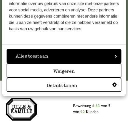
Falls Sie Fragen haben oder Tipps und Hilfe brauchen, wenden
informatie over uw gebruik van onze site met onze partners
Sie sich bitte an unseren Kundenservice. Oder lesen Sie hier
voor social media, adverteren en analyse. Deze partners
kunnen deze gegevens combineren met andere informatie
die Antworten auf
häufig gestellte Fragen
.
die u aan ze heeft verstrekt of die ze hebben verzameld op
basis van uw gebruik van hun services.
kundenservice@dille-kamille.at
Online-Kundenservice
Alles toestaan
Weigeren
Details tonen
Bewertung
4.63
von 5
von
92
Kunden