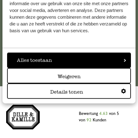
Falls Sie Fragen haben oder Tipps und Hilfe brauchen, wenden
informatie over uw gebruik van onze site met onze partners
Sie sich bitte an unseren Kundenservice. Oder lesen Sie hier
voor social media, adverteren en analyse. Deze partners
kunnen deze gegevens combineren met andere informatie
die Antworten auf
häufig gestellte Fragen
.
die u aan ze heeft verstrekt of die ze hebben verzameld op
basis van uw gebruik van hun services.
kundenservice@dille-kamille.at
Online-Kundenservice
Alles toestaan
Weigeren
Details tonen
Bewertung
4.63
von 5
von
92
Kunden