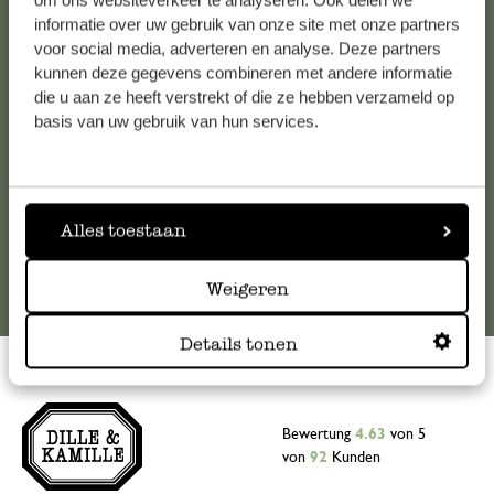
om ons websiteverkeer te analyseren. Ook delen we
informatie over uw gebruik van onze site met onze partners
Falls Sie Fragen haben oder Tipps und Hilfe brauchen, wenden
voor social media, adverteren en analyse. Deze partners
Sie sich bitte an unseren Kundenservice. Oder lesen Sie hier
kunnen deze gegevens combineren met andere informatie
die Antworten auf
häufig gestellte Fragen
.
die u aan ze heeft verstrekt of die ze hebben verzameld op
basis van uw gebruik van hun services.
kundenservice@dille-kamille.at
Online-Kundenservice
Alles toestaan
Weigeren
Details tonen
Bewertung
4.63
von 5
von
92
Kunden