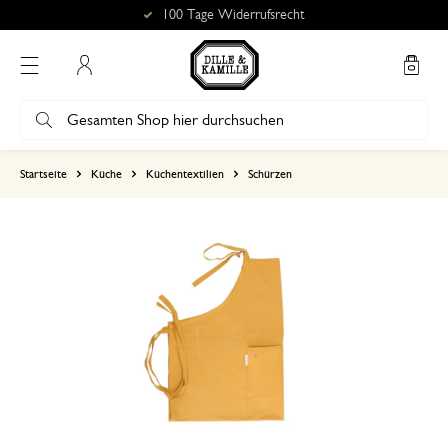
100 Tage Widerrufsrecht
Mein Konto
basierend auf 0 bewertungen
Startseite
Küche
Küchentextilien
Schürzen