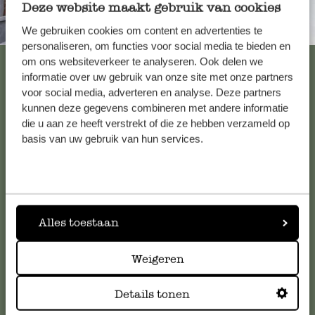
Deze website maakt gebruik van cookies
Immer in der Nähe
We gebruiken cookies om content en advertenties te
personaliseren, om functies voor social media te bieden en
Alle 62 Geschäfte anzeigen
om ons websiteverkeer te analyseren. Ook delen we
informatie over uw gebruik van onze site met onze partners
voor social media, adverteren en analyse. Deze partners
kunnen deze gegevens combineren met andere informatie
Kundenservice/Hilfe
die u aan ze heeft verstrekt of die ze hebben verzameld op
basis van uw gebruik van hun services.
Falls Sie Fragen haben oder Tipps und Hilfe brauchen, wenden
Sie sich bitte an unseren Kundenservice. Oder lesen Sie hier
die Antworten auf
häufig gestellte Fragen
.
Alles toestaan
kundenservice@dille-kamille.at
Weigeren
Online-Kundenservice
Details tonen