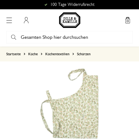
100 Tage Widerrufsrecht
Mein Konto
basierend auf 0 bewertungen
Startseite
Küche
Küchentextilien
Schürzen