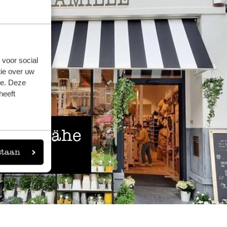
 voor social
ie over uw
se. Deze
heeft
 der Nähe
staan
eigen