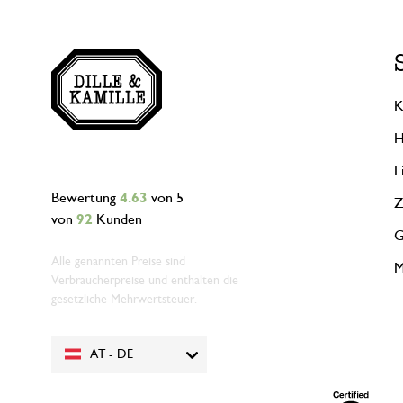
K
H
L
Bewertung
4.63
von 5
Z
von
92
Kunden
G
Alle genannten Preise sind
M
Verbraucherpreise und enthalten die
gesetzliche Mehrwertsteuer.
AT - DE