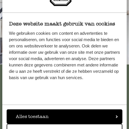
Deze website maakt gebruik van cookies
We gebruiken cookies om content en advertenties te
personaliseren, om functies voor social media te bieden en
om ons websiteverkeer te analyseren. Ook delen we
informatie over uw gebruik van onze site met onze partners
Immer in der Nähe
voor social media, adverteren en analyse. Deze partners
kunnen deze gegevens combineren met andere informatie
Alle 62 Geschäfte anzeigen
die u aan ze heeft verstrekt of die ze hebben verzameld op
basis van uw gebruik van hun services.
Kundenservice/Hilfe
Falls Sie Fragen haben oder Tipps und Hilfe brauchen, wenden
Alles toestaan
Sie sich bitte an unseren Kundenservice. Oder lesen Sie hier
die Antworten auf
häufig gestellte Fragen
.