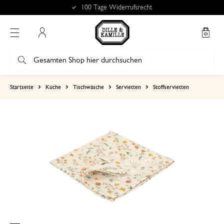
100 Tage Widerrufsrecht
Mein Konto
basierend auf 0 bewertungen
Startseite
Küche
Tischwäsche
Servietten
Stoffservietten