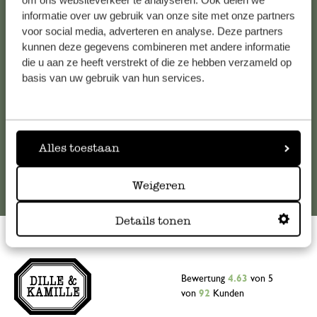
om ons websiteverkeer te analyseren. Ook delen we
informatie over uw gebruik van onze site met onze partners
Falls Sie Fragen haben oder Tipps und Hilfe brauchen, wenden
voor social media, adverteren en analyse. Deze partners
Sie sich bitte an unseren Kundenservice. Oder lesen Sie hier
kunnen deze gegevens combineren met andere informatie
die Antworten auf
häufig gestellte Fragen
.
die u aan ze heeft verstrekt of die ze hebben verzameld op
basis van uw gebruik van hun services.
kundenservice@dille-kamille.at
Online-Kundenservice
Alles toestaan
Weigeren
Details tonen
Bewertung
4.63
von 5
von
92
Kunden