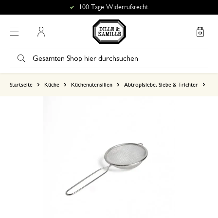
100 Tage Widerrufsrecht
Mein Konto
basierend auf 0 bewertungen
Startseite
Küche
Küchenutensilien
Abtropfsiebe, Siebe & Trichter
Sie