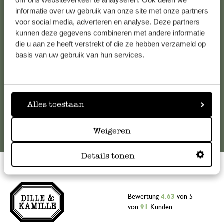
om ons websiteverkeer te analyseren. Ook delen we
informatie over uw gebruik van onze site met onze partners
Falls Sie Fragen haben oder Tipps und Hilfe brauchen, wenden
voor social media, adverteren en analyse. Deze partners
Sie sich bitte an unseren Kundenservice. Oder lesen Sie hier
kunnen deze gegevens combineren met andere informatie
die Antworten auf
häufig gestellte Fragen
.
die u aan ze heeft verstrekt of die ze hebben verzameld op
basis van uw gebruik van hun services.
kundenservice@dille-kamille.at
Online-Kundenservice
Alles toestaan
Weigeren
Details tonen
Bewertung
4.63
von 5
von
91
Kunden