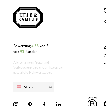
K
H
L
Bewertung
4.63
von 5
Z
von
92
Kunden
G
Alle genannten Preise sind
M
Verbraucherpreise und enthalten die
gesetzliche Mehrwertsteuer.
AT - DE