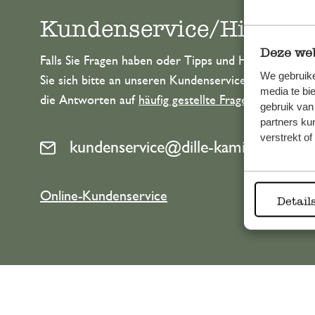
Kundenservice/Hilfe
Deze web
Falls Sie Fragen haben oder Tipps und Hilfe brauche
We gebruike
Sie sich bitte an unseren Kundenservice. Oder lesen 
media te bi
die Antworten auf
häufig gestellte Fragen
.
gebruik van
partners ku
verstrekt o
kundenservice@dille-kamille.at
Online-Kundenservice
Detail