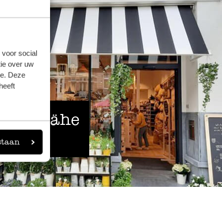
 voor social
ie over uw
se. Deze
heeft
 der Nähe
staan
eigen