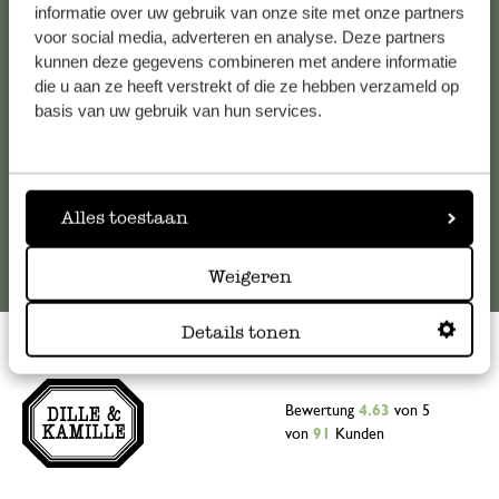
Falls Sie Fragen haben oder Tipps und Hilfe brauchen, wenden
informatie over uw gebruik van onze site met onze partners
Sie sich bitte an unseren Kundenservice. Oder lesen Sie hier
voor social media, adverteren en analyse. Deze partners
kunnen deze gegevens combineren met andere informatie
die Antworten auf
häufig gestellte Fragen
.
die u aan ze heeft verstrekt of die ze hebben verzameld op
basis van uw gebruik van hun services.
kundenservice@dille-kamille.at
Online-Kundenservice
Alles toestaan
Weigeren
Details tonen
Bewertung
4.63
von 5
von
91
Kunden