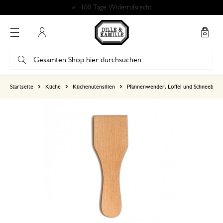
100 Tage Widerrufsrecht
Mein Konto
basierend auf 0 bewertungen
Startseite
Küche
Küchenutensilien
Pfannenwender, Löffel und Schneebese