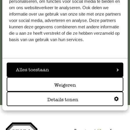
personaliseren, om functies voor social media te bieden en
om ons websiteverkeer te analyseren. Ook delen we
Kundenservice/Hilfe
informatie over uw gebruik van onze site met onze partners
voor social media, adverteren en analyse. Deze partners
Falls Sie Fragen haben oder Tipps und Hilfe brauchen, wenden
kunnen deze gegevens combineren met andere informatie
Sie sich bitte an unseren Kundenservice. Oder lesen Sie hier
die u aan ze heeft verstrekt of die ze hebben verzameld op
basis van uw gebruik van hun services.
die Antworten auf
häufig gestellte Fragen
.
kundenservice@dille-kamille.at
Alles toestaan
Online-Kundenservice
Weigeren
Details tonen