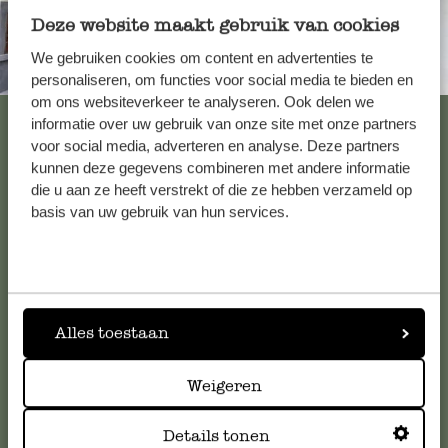
Deze website maakt gebruik van cookies
We gebruiken cookies om content en advertenties te
Immer in der Nähe
personaliseren, om functies voor social media te bieden en
om ons websiteverkeer te analyseren. Ook delen we
Alle 62 Geschäfte anzeigen
informatie over uw gebruik van onze site met onze partners
voor social media, adverteren en analyse. Deze partners
kunnen deze gegevens combineren met andere informatie
die u aan ze heeft verstrekt of die ze hebben verzameld op
Kundenservice/Hilfe
basis van uw gebruik van hun services.
Falls Sie Fragen haben oder Tipps und Hilfe brauchen, wenden
Sie sich bitte an unseren Kundenservice. Oder lesen Sie hier
die Antworten auf
häufig gestellte Fragen
.
Alles toestaan
kundenservice@dille-kamille.at
Weigeren
Online-Kundenservice
Details tonen