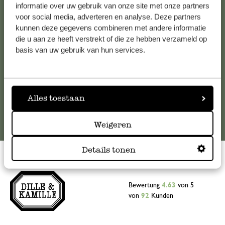
Falls Sie Fragen haben oder Tipps und Hilfe brauchen, wenden
informatie over uw gebruik van onze site met onze partners
Sie sich bitte an unseren Kundenservice. Oder lesen Sie hier
voor social media, adverteren en analyse. Deze partners
kunnen deze gegevens combineren met andere informatie
die Antworten auf
häufig gestellte Fragen
.
die u aan ze heeft verstrekt of die ze hebben verzameld op
basis van uw gebruik van hun services.
kundenservice@dille-kamille.at
Online-Kundenservice
Alles toestaan
Weigeren
Details tonen
Bewertung
4.63
von 5
von
92
Kunden