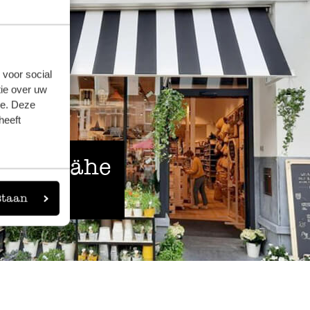
 voor social
ie over uw
se. Deze
heeft
 der Nähe
staan
eigen