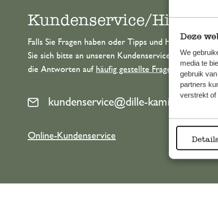
Kundenservice/Hilfe
Deze web
Falls Sie Fragen haben oder Tipps und Hilfe brauche
We gebruike
Sie sich bitte an unseren Kundenservice. Oder lesen 
media te bi
die Antworten auf
häufig gestellte Fragen
.
gebruik van
partners ku
verstrekt o
kundenservice@dille-kamille.at
Online-Kundenservice
Detail