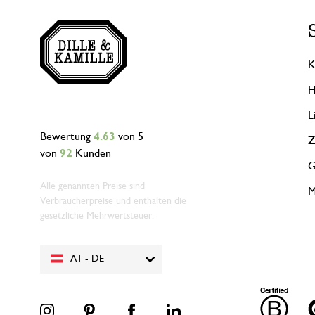
K
H
L
Bewertung
4.63
von 5
Z
von
92
Kunden
G
Alle genannten Preise sind
M
Verbraucherpreise und enthalten die
gesetzliche Mehrwertsteuer.
AT - DE